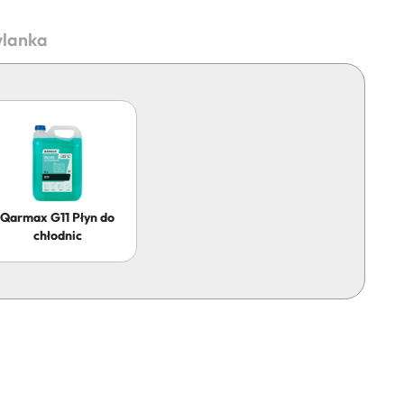
lanka
Qarmax G11 Płyn do
chłodnic