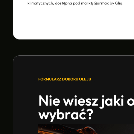
klimatycznych, dostępna pod marką Qarmax by Gliq.
FORMULARZ DOBORU OLEJU
Nie wiesz jaki o
wybrać?