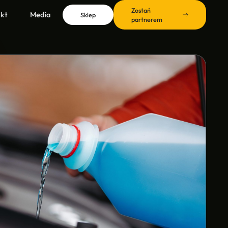
Zostań
kt
Media
Sklep
partnerem