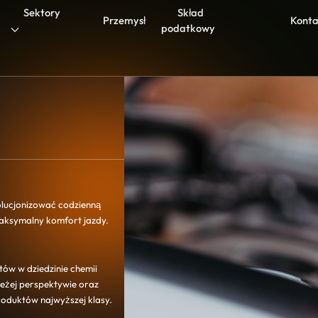
Sektory
Skład
Przemysł
Konta
podatkowy
olucjonizować codzienną
aksymalny komfort jazdy.
tów w dziedzinie chemii
eżej perspektywie oraz
duktów najwyższej klasy.