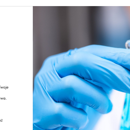
Twoje
twa.
eż