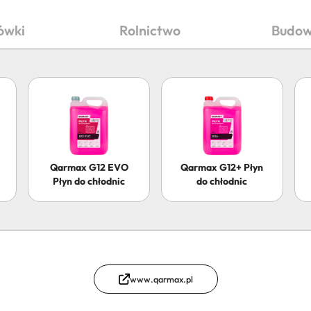
ówki
Rolnictwo
Budow
Qarmax G12 EVO
Qarmax G12+ Płyn
Płyn do chłodnic
do chłodnic
www.qarmax.pl